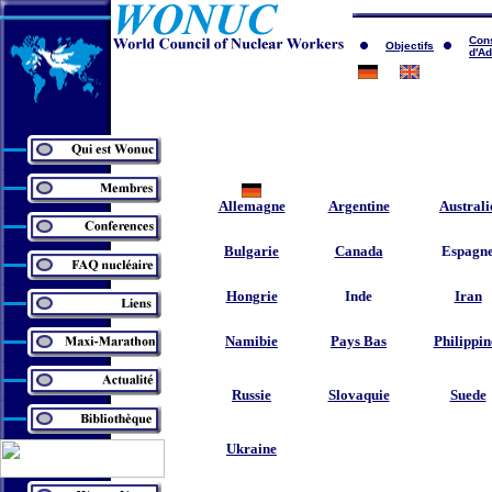
Con
Objectifs
d'Ad
Allemagne
Argentine
Australi
Bulgarie
Canada
Espagn
Hongrie
Inde
Iran
Namibie
Pays Bas
Philippin
Russie
Slovaquie
Suede
Ukraine