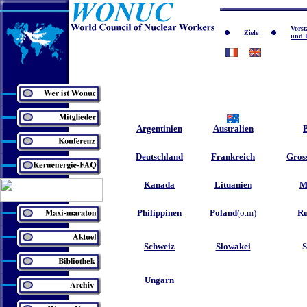
Vors
Ziele
und 
Argentinien
Australien
Deutschland
Frankreich
Gros
Kanada
Lituanien
M
Philippinen
Poland
(o.m)
R
Schweiz
Slowakei
S
Ungarn